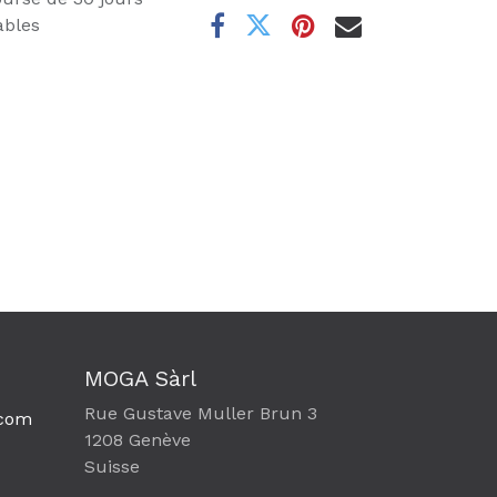
ables
MOGA Sàrl
Rue Gustave Muller Brun 3
com​
1208 Genève
Suisse