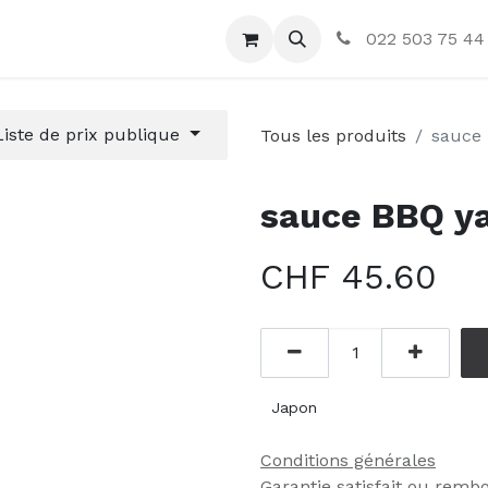
ctez-nous
022 503 75 44
Liste de prix publique
Tous les produits
sauce 
sauce BBQ ya
CHF
45.60
Japon
Conditions générales
Garantie satisfait ou remb