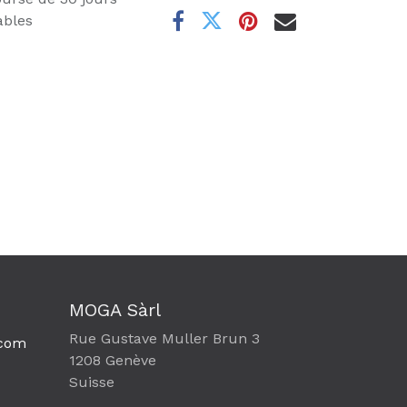
ables
MOGA Sàrl
Rue Gustave Muller Brun 3
com​
1208 Genève
Suisse