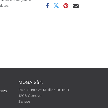
ables
MOGA Sàrl
Rue Gustave Muller Brun 3
com​
1208 Genève
Suisse