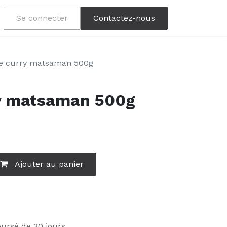
Se connecter
Contactez-nous
de curry matsaman 500g
ry matsaman 500g
Ajouter au panier
oursé de 30 jours