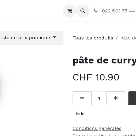
ctez-nous
022 503 75 44
Liste de prix publique
Tous les produits
pâte 
pâte de cur
CHF
10.90
Inde
Conditions générales
Garantie satisfait ou remb