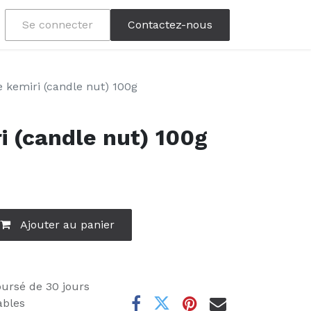
Se connecter
Contactez-nous
e kemiri (candle nut) 100g
i (candle nut) 100g
Ajouter au panier
oursé de 30 jours
ables