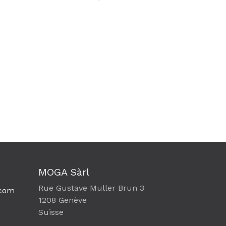
MOGA Sàrl
Rue Gustave Muller Brun 3
com​
1208 Genève
Suisse