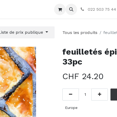
ctez-nous
022 503 75 44
Liste de prix publique
Tous les produits
feuill
feuilletés ép
33pc
CHF
24.20
Europe