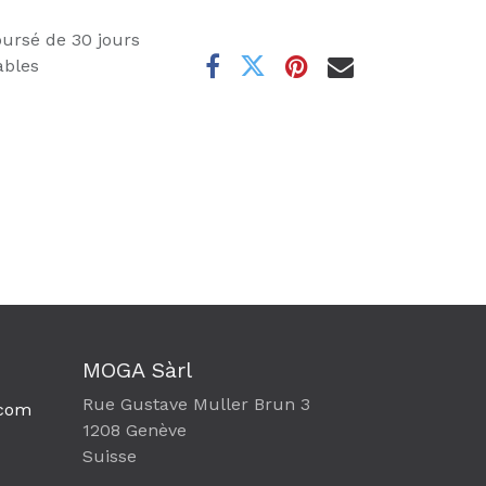
oursé de 30 jours
ables
MOGA Sàrl
Rue Gustave Muller Brun 3
com​
1208 Genève
Suisse