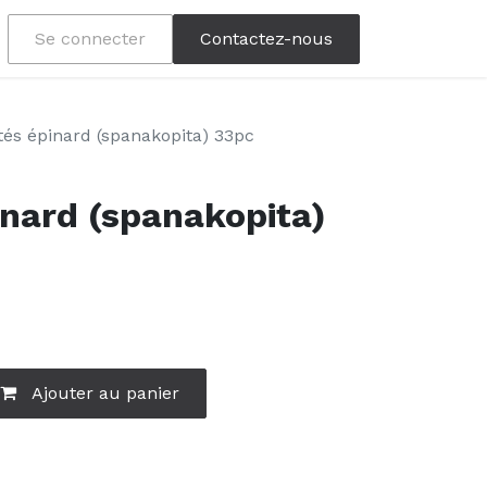
Se connecter
Contactez-nous
etés épinard (spanakopita) 33pc
inard (spanakopita)
Ajouter au panier