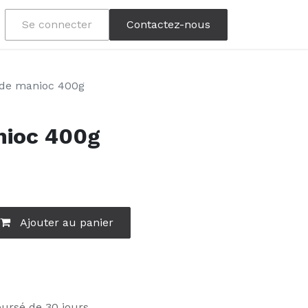
Se connecter
Contactez-nous
 de manioc 400g
nioc 400g
Ajouter au panier
oursé de 30 jours