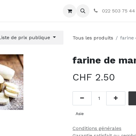
ctez-nous
022 503 75 44
Liste de prix publique
Tous les produits
farine
farine de ma
CHF
2.50
Asie
Conditions générales
Garantie satisfait ou remb