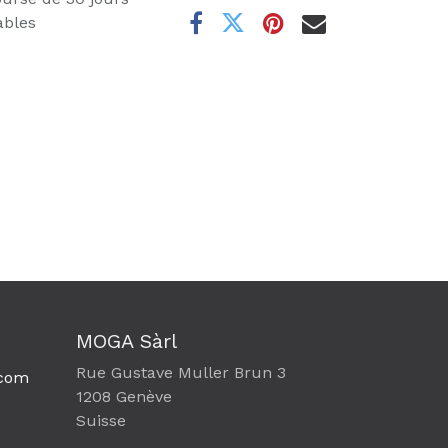
ables
MOGA Sàrl
Rue Gustave Muller Brun 3
com​
1208 Genève
Suisse