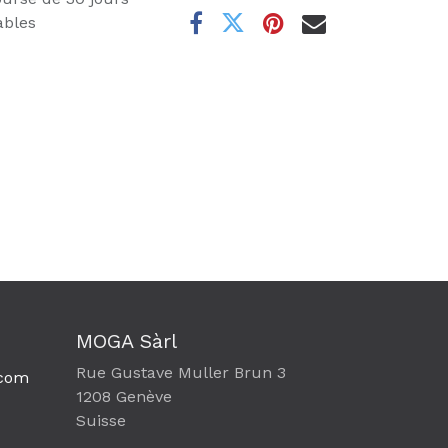
ables
MOGA Sàrl
Rue Gustave Muller Brun 3
com​
1208 Genève
Suisse