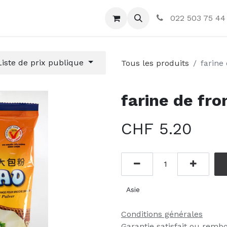
ctez-nous
022 503 75 44
Liste de prix publique
Tous les produits
farine
farine de fr
CHF
5.20
Asie
Conditions générales
Garantie satisfait ou remb