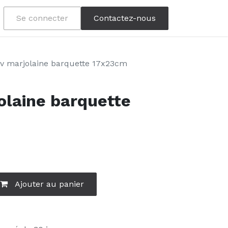
Se connecter
Contactez-nous
v marjolaine barquette 17x23cm
olaine barquette
Ajouter au panier