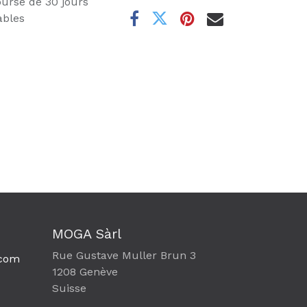
oursé de 30 jours
ables
MOGA Sàrl
Rue Gustave Muller Brun 3
com​
1208 Genève
Suisse