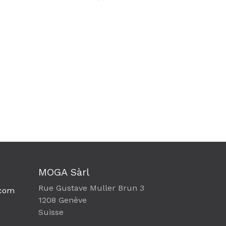
MOGA Sàrl
Rue Gustave Muller Brun 3
com​
1208 Genève
Suisse