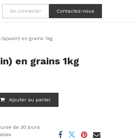
Se connecter
Contactez-nous
 (ajwain) en grains 1kg
n) en grains 1kg
Ajouter au panier
oursé de 30 jours
ables