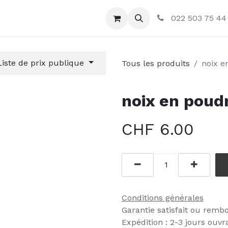
ctez-nous
022 503 75 44
Liste de prix publique
Tous les produits
noix e
noix en poud
CHF
6.00
Conditions générales
Garantie satisfait ou remb
Expédition : 2-3 jours ouvr