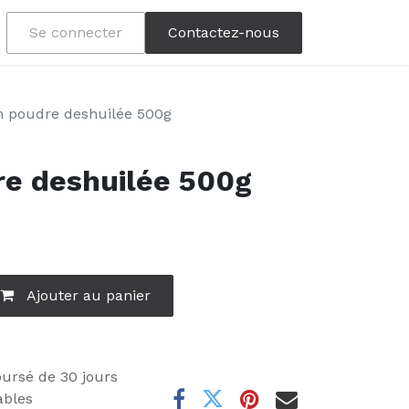
Se connecter
Contactez-nous
n poudre deshuilée 500g
re deshuilée 500g
Ajouter au panier
oursé de 30 jours
ables