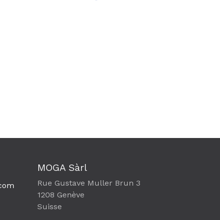
MOGA Sàrl
Rue Gustave Muller Brun 3
com​
1208 Genève
Suisse