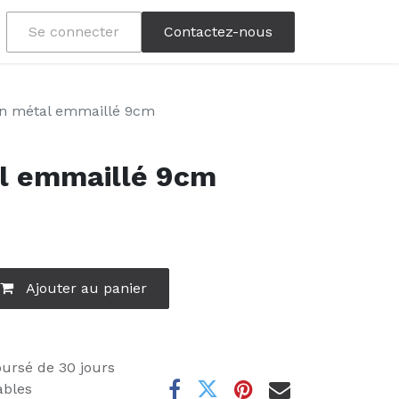
Se connecter
Contactez-nous
n métal emmaillé 9cm
l emmaillé 9cm
Ajouter au panier
oursé de 30 jours
ables