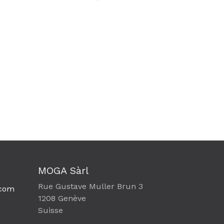
MOGA Sàrl
Rue Gustave Muller Brun 3
com​
1208 Genève
Suisse