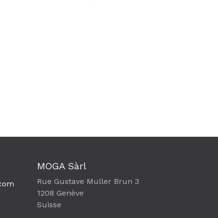
MOGA Sàrl
Rue Gustave Muller Brun 3
com​
1208 Genève
Suisse