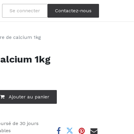
Se connecter
Contactez-nous
re de calcium 1kg
calcium 1kg
Ajouter au panier
oursé de 30 jours
ables