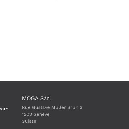
MOGA Sàrl
Rue Gustave Muller Brun 3
com​
1208 Genève
Suisse