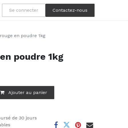
Se connecter
Contactez-nous
 rouge en poudre 1kg
 en poudre 1kg
Ajouter au panier
oursé de 30 jours
ables