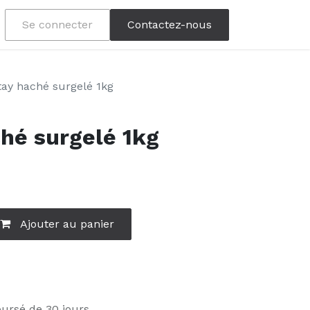
Se connecter
Contactez-nous
ay haché surgelé 1kg
hé surgelé 1kg
Ajouter au panier
oursé de 30 jours