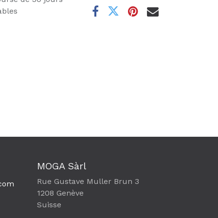
ables
MOGA Sàrl
Rue Gustave Muller Brun 3
com​
1208 Genève
Suisse