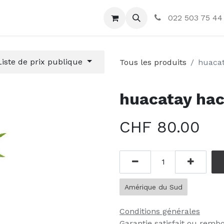
ctez-nous
022 503 75 44
Liste de prix publique
Tous les produits
huacat
huacatay hac
CHF
80.00
Amérique du Sud
Conditions générales
Garantie satisfait ou remb